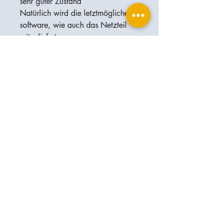
sehr guter Zustand
Natürlich wird die letztmögliche
software, wie auch das Netzteil
mitgeliefert.
Optional können Sie auch die
original Oculus-Tragetasche für das
Centerfield 2 erwerben.
Ophthalplanet
Service & Contact
Legal basis
Services
Henschelring 13
Legal notice
85551 Kirchheim
About Us
Data privacy statement
Contact
Germany
General terms and conditions
+49-(0)163-5282967
Shipping and delivery
ophthalplanet@gmail.com
2018 Ophthalplanet. All rights reserved.
The content of this website is protected by
copyright and the property of Ophthalplanet /
Thomas Weickhardt.