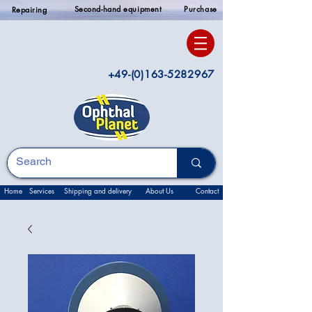
Second-hand equipment
Purchase
Repairing
+49-(0)163-5282967
Home
Services
Shipping and delivery
About Us
Contact