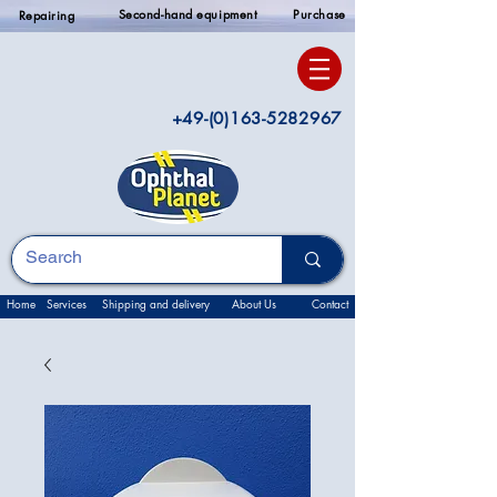
Second-hand equipment
Purchase
Repairing
+49-(0)163-5282967
Home
Services
Shipping and delivery
About Us
Contact