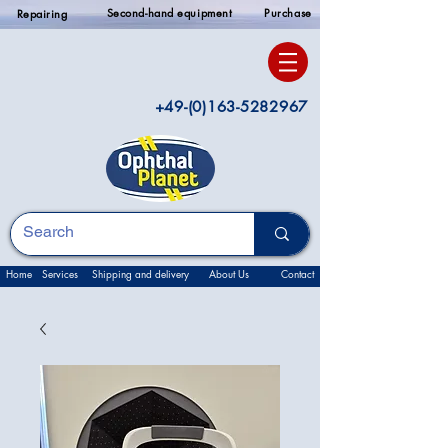
Second-hand equipment
Purchase
Repairing
+49-(0)163-5282967
Home
Services
Shipping and delivery
About Us
Contact