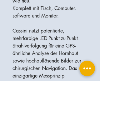
wie neu.
Komplett mit Tisch, Computer,
software und Monitor.
Cassini nutzt patentierte,
mehrfarbige LED-Punkt-zu-Punkt-
Strahlverfolgung für eine GPS-
ähnliche Analyse der Hornhaut
sowie hochauflösende Bilder zur
chirurgischen Navigation. Das
einzigartige Messprinzip
ermöglicht hochpräzise und
reproduzierbare Messungen des
gesamten Hornhautastigmatismus.
Die Integration mit dem LENSAR-
Lasersystem zur Irisregistrierung
kompensiert die Zyklorotation und
verbessert die Genauigkeit.