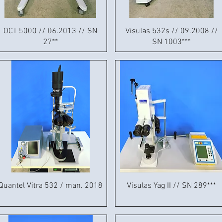
OCT 5000 // 06.2013 // SN
Visulas 532s // 09.2008 //
27**
SN 1003***
Quantel Vitra 532 / man. 2018
Visulas Yag II // SN 289***