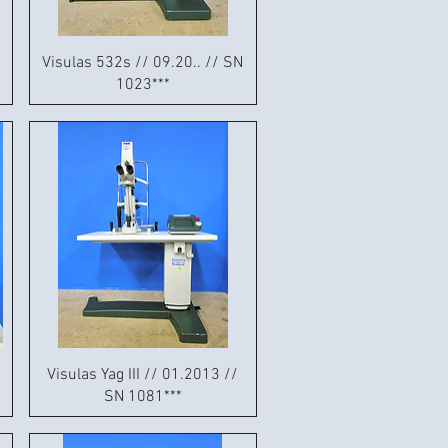
Visulas 532s // 09.20.. // SN
1023***
Visulas Yag III // 01.2013 //
SN 1081***