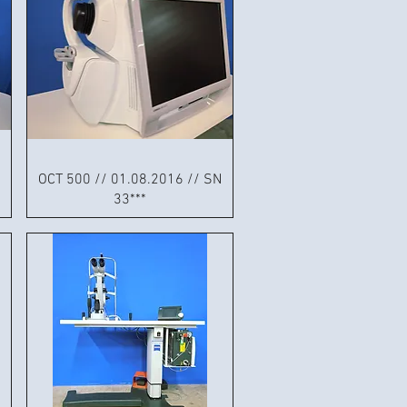
OCT 500 // 01.08.2016 // SN
33***